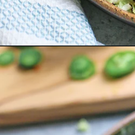
Opening
https://www.goodlifeeats.com/creamy-jalapeno-bb