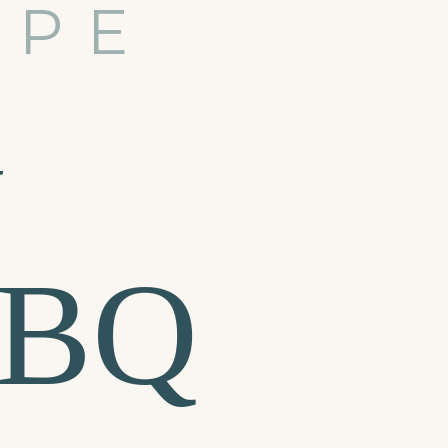
IPE
y
BBQ