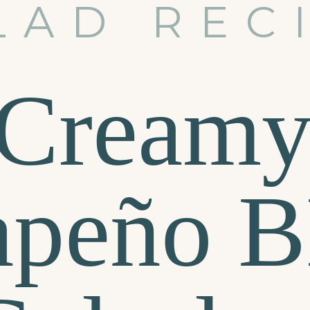
LAD REC
Cream
lapeño 