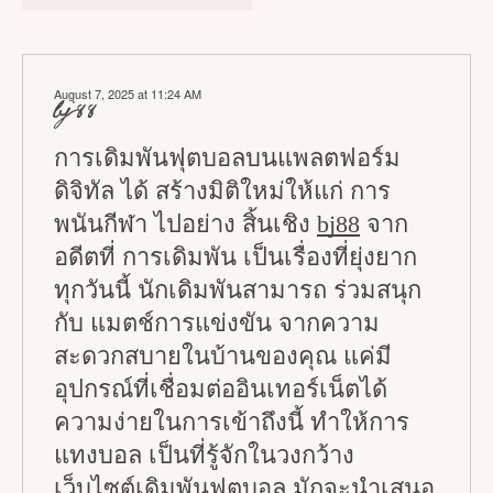
c
t
i
August 7, 2025 at 11:24 AM
o
bj88
n
การเดิมพันฟุตบอลบนแพลตฟอร์ม
s
ดิจิทัล ได้ สร้างมิติใหม่ให้แก่ การ
พนันกีฬา ไปอย่าง สิ้นเชิง
bj88
จาก
อดีตที่ การเดิมพัน เป็นเรื่องที่ยุ่งยาก
ทุกวันนี้ นักเดิมพันสามารถ ร่วมสนุก
กับ แมตช์การแข่งขัน จากความ
สะดวกสบายในบ้านของคุณ แค่มี
อุปกรณ์ที่เชื่อมต่ออินเทอร์เน็ตได้
ความง่ายในการเข้าถึงนี้ ทำให้การ
แทงบอล เป็นที่รู้จักในวงกว้าง
เว็บไซต์เดิมพันฟุตบอล มักจะนำเสนอ