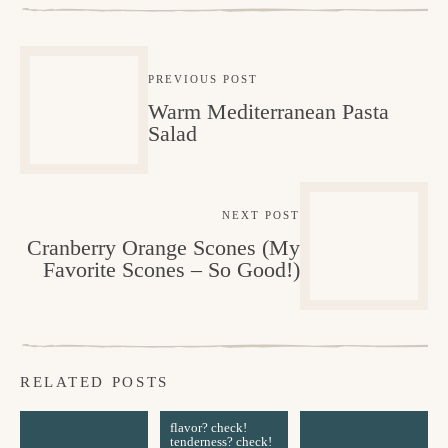
PREVIOUS POST
Warm Mediterranean Pasta
Salad
NEXT POST
Cranberry Orange Scones (My
Favorite Scones – So Good!)
RELATED POSTS
S
flavor? check!
H
w
tenderness? check!
a