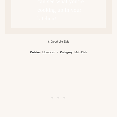
can see what you’re
cooking up in your
kitchen!
© Good Life Eats
Moroccan
/
Main Dish
Cuisine:
Category: