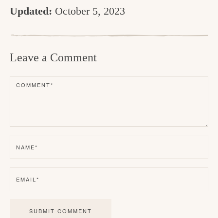
Updated:
October 5, 2023
R
e
Leave a Comment
a
d
COMMENT
*
e
r
I
n
NAME
*
t
e
EMAIL
*
r
a