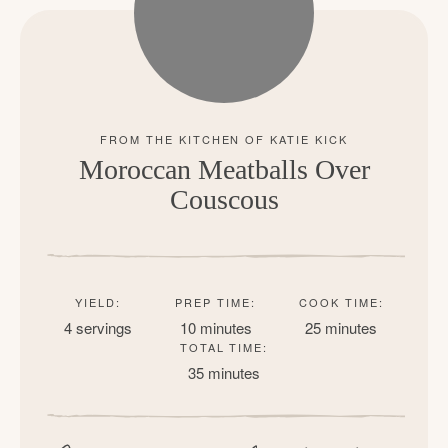
c
h
e
n
a
Moroccan Meatballs Over
Couscous
n
d
i
n
YIELD:
PREP TIME:
COOK TIME:
4 servings
10 minutes
25 minutes
l
TOTAL TIME:
35 minutes
i
f
e