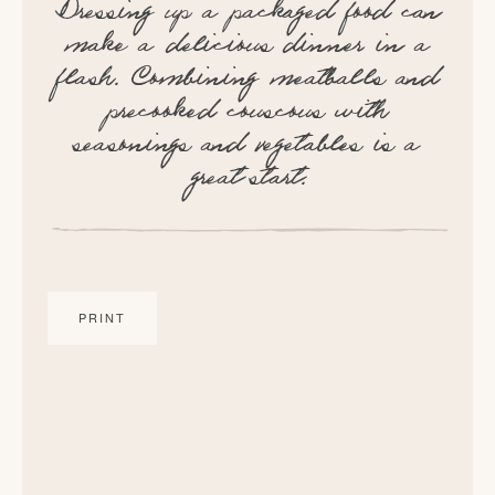
Dressing up a packaged food can
make a delicious dinner in a
flash. Combining meatballs and
precooked couscous with
seasonings and vegetables is a
great start.
PRINT